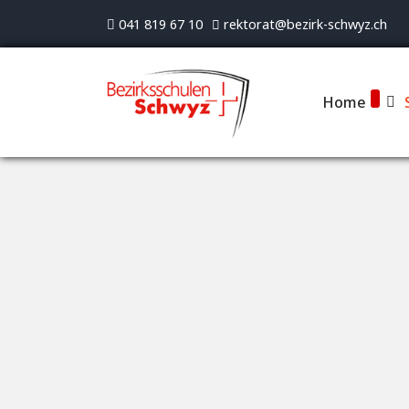
041 819 67 10
rektorat@bezirk-schwyz.ch
Home