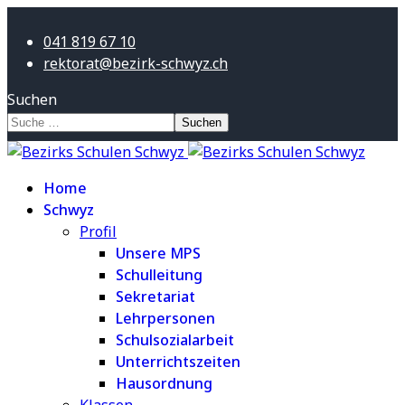
041 819 67 10
rektorat@bezirk-schwyz.ch
Suchen
Suchen
Home
Schwyz
Profil
Unsere MPS
Schulleitung
Sekretariat
Lehrpersonen
Schulsozialarbeit
Unterrichtszeiten
Hausordnung