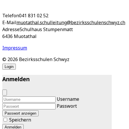
Telefon
041 831 02 52
E-Mail
muotathal.schulleitung@bezirksschulenschwyz.ch
Adresse
Schulhaus Stumpenmatt
6436 Muotathal
Impressum
© 2026 Bezirksschulen Schwyz
Login
Anmelden
Username
Passwort
Passwort anzeigen
Speichern
Anmelden