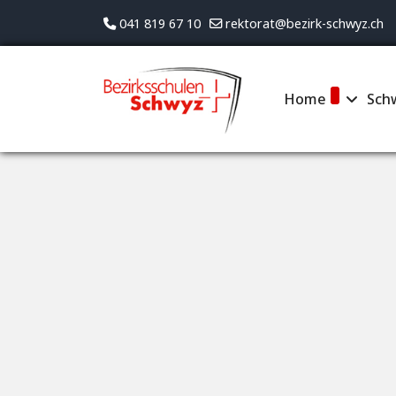
041 819 67 10
rektorat@bezirk-schwyz.ch
Home
Sch