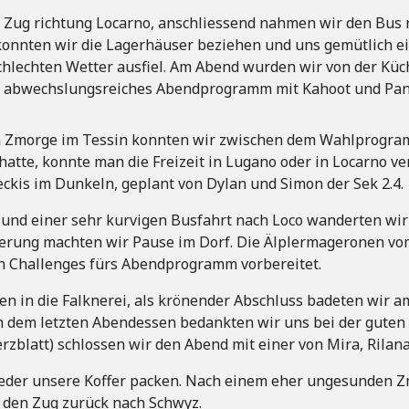
 Zug richtung Locarno, anschliessend nahmen wir den Bus 
onnten wir die Lagerhäuser beziehen und uns gemütlich ei
hlechten Wetter ausfiel. Am Abend wurden wir von der Küc
ein abwechslungsreiches Abendprogramm mit Kahoot und Pa
 Zmorge im Tessin konnten wir zwischen dem Wahlprogra
hatte, konnte man die Freizeit in Lugano oder in Locarno
teckis im Dunkeln, geplant von Dylan und Simon der Sek 2.4.
ht und einer sehr kurvigen Busfahrt nach Loco wanderten w
erung machten wir Pause im Dorf. Die Älplermageronen vo
en Challenges fürs Abendprogramm vorbereitet.
in die Falknerei, als krönender Abschluss badeten wir am
ch dem letzten Abendessen bedankten wir uns bei der guten 
zblatt) schlossen wir den Abend mit einer von Mira, Rilana
der unsere Koffer packen. Nach einem eher ungesunden Zmi
n den Zug zurück nach Schwyz.