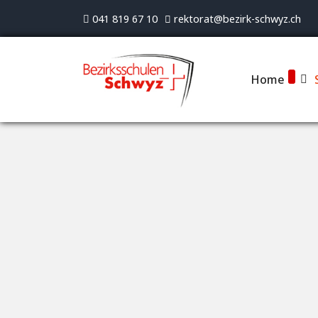
041 819 67 10
rektorat@bezirk-schwyz.ch
Home